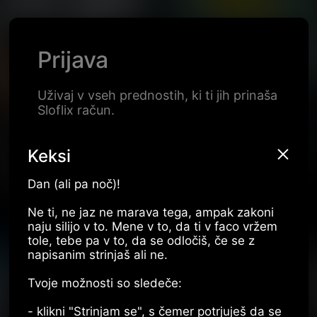
Sloflix
Prijava
Uživaj v vseh prednostih, ki ti jih prinaša
Sloflix račun.
Keksi
Dan (ali pa noč)!
Ne ti, ne jaz ne marava tega, ampak zakoni
naju silijo v to. Mene v to, da ti v faco vržem
tole, tebe pa v to, da se odločiš, če se z
napisanim strinjaš ali ne.
Tvoje možnosti so sledeče:
- klikni "Strinjam se", s čemer potrjuješ da se