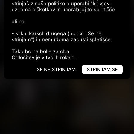
strinjaš z našo
politiko o uporabi "keksov"
oziroma piškotkov
in uporabljaj to spletišče
ali pa
- klikni karkoli drugega (npr. x, "Se ne
strinjam") in nemudoma zapusti spletišče.
PRIJAVA
REGISTRACIJA
Tako bo najbolje za oba.
Odločitev je v tvojih rokah...
SE NE STRINJAM
STRINJAM SE