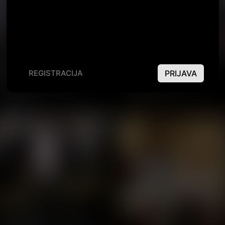
PRIJAVA
REGISTRACIJA