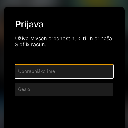
Sloflix
Prijava
Uživaj v vseh prednostih, ki ti jih prinaša
Sloflix račun.