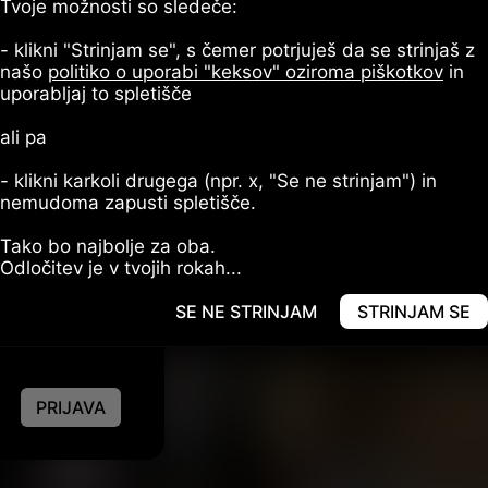
Tvoje možnosti so sledeče:
- klikni "Strinjam se", s čemer potrjuješ da se strinjaš z
našo
politiko o uporabi "keksov" oziroma piškotkov
in
uporabljaj to spletišče
ali pa
- klikni karkoli drugega (npr. x, "Se ne strinjam") in
nemudoma zapusti spletišče.
Tako bo najbolje za oba.
Odločitev je v tvojih rokah...
SE NE STRINJAM
STRINJAM SE
PRIJAVA