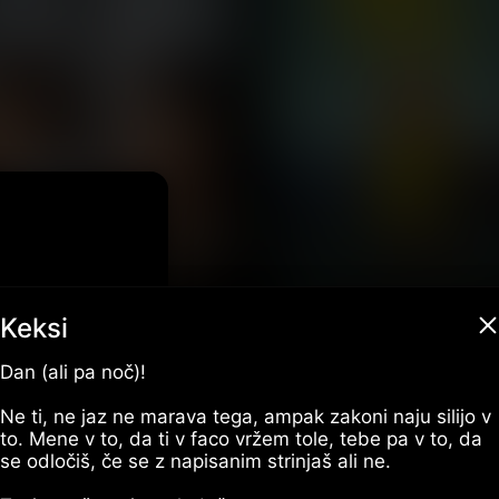
Sloflix
prinaša
Keksi
Dan (ali pa noč)!
Ne ti, ne jaz ne marava tega, ampak zakoni naju silijo v
to. Mene v to, da ti v faco vržem tole, tebe pa v to, da
se odločiš, če se z napisanim strinjaš ali ne.