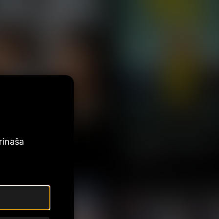
Sloflix
prinaša