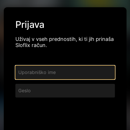
Sloflix
Prijava
Uživaj v vseh prednostih, ki ti jih prinaša
Sloflix račun.