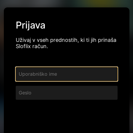
Sloflix
Prijava
Uživaj v vseh prednostih, ki ti jih prinaša
Sloflix račun.