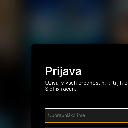
Prijava
Uživaj v vseh prednostih, ki ti jih 
Sloflix račun.