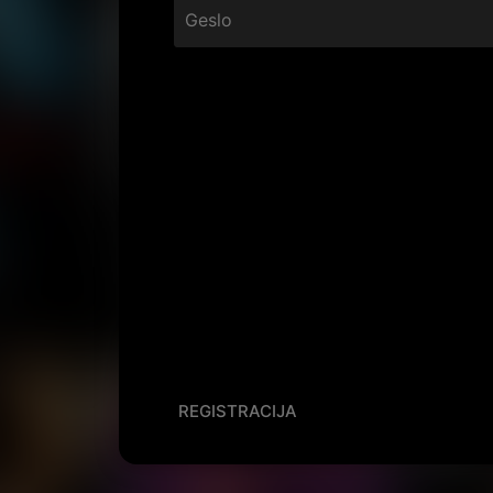
REGISTRACIJA