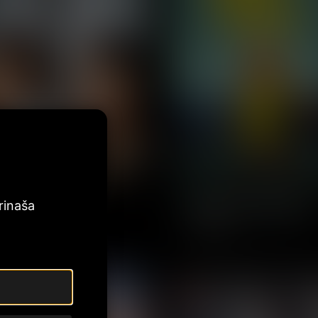
Sloflix
prinaša