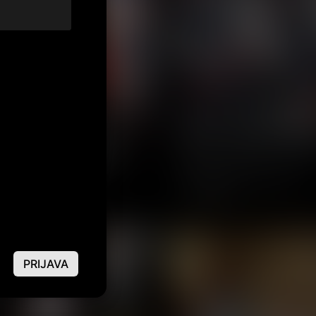
PRIJAVA