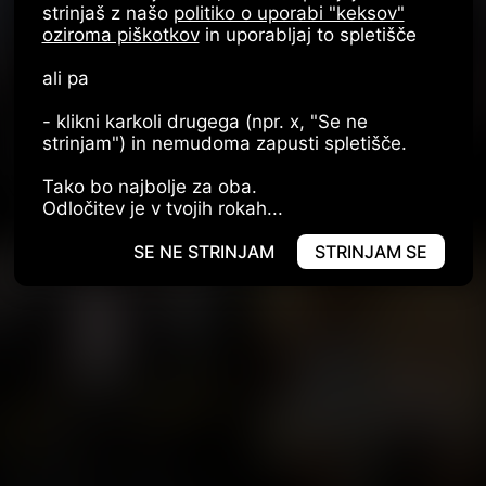
strinjaš z našo
politiko o uporabi "keksov"
oziroma piškotkov
in uporabljaj to spletišče
ali pa
- klikni karkoli drugega (npr. x, "Se ne
strinjam") in nemudoma zapusti spletišče.
PRIJAVA
REGISTRACIJA
Tako bo najbolje za oba.
Odločitev je v tvojih rokah...
SE NE STRINJAM
STRINJAM SE