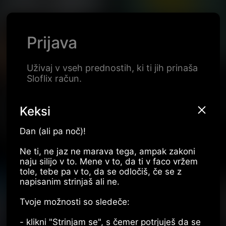
Sloflix
Prijava
Uživaj v vseh prednostih, ki ti jih prinaša
Sloflix račun.
Keksi
Dan (ali pa noč)!
Ne ti, ne jaz ne marava tega, ampak zakoni
naju silijo v to. Mene v to, da ti v faco vržem
tole, tebe pa v to, da se odločiš, če se z
napisanim strinjaš ali ne.
Tvoje možnosti so sledeče:
- klikni "Strinjam se", s čemer potrjuješ da se